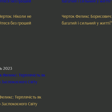
Черток: Ніколи не
Черток Феликс Борисович:
теся без грошей
багатий і сильний у житті?
ь 2023
Феликс: Терплячість як
 Заспокоєного Світу