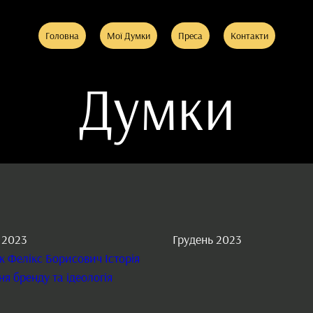
Головна
Мої Думки
Преса
Контакти
Думки
 2023
Грудень 2023