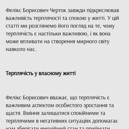
Фелікс Борисович Черток завжди підкреслював
важливість терплячості та спокою у житті. У цій
статті ми розглянемо його погляд на те, чому
терплячість є настільки важливою, і як вона
може впливати на створення мирного світу
навколо нас.
Терплячість у власному житті
Фелікс Борисович вважає, що терплячість є
важливим аспектом особистого зростання та
щастя. Вміння залишатися спокійними та
терплячими в негативних ситуаціях допомагає
нам зберігати емоційний стан та приймати