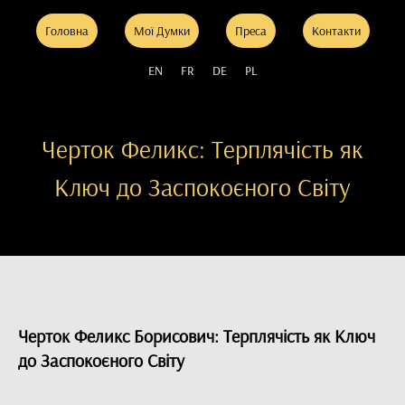
Головна
Мої Думки
Преса
Контакти
EN
FR
DE
PL
Черток Феликс: Терплячість як
Ключ до Заспокоєного Світу
Черток Феликс Борисович: Терплячість як Ключ
до Заспокоєного Світу