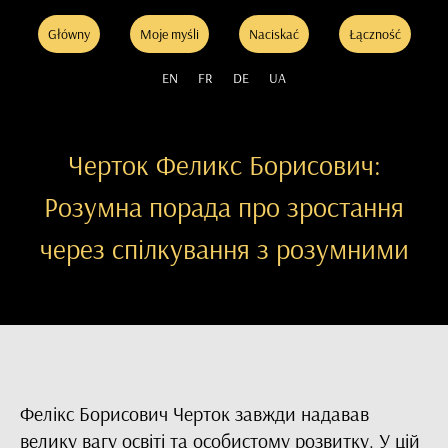
Główny
Moje myśli
Naciskać
Łączność
EN
FR
DE
UA
Черток Феликс Борисович:
Розумна порада про зростання
через спілкування з розумними
Фелікс Борисович Черток завжди надавав
велику вагу освіті та особистому розвитку. У цій