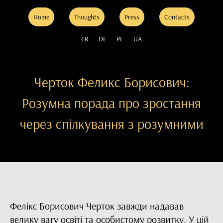
Home
Thoughts
Press
Contacts
FR
DE
PL
UA
Черток Феликс Борисович:
Розумна порада про зростання
через спілкування з розумними
Фелікс Борисович Черток завжди надавав
велику вагу освіті та особистому розвитку. У цій