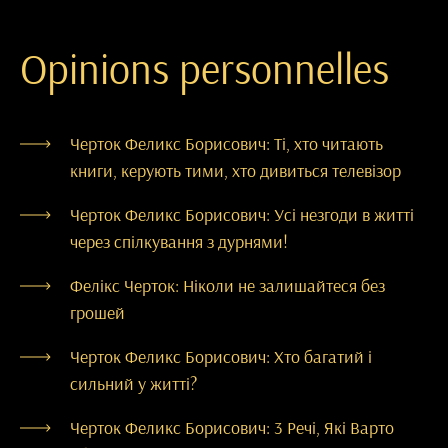
Opinions personnelles
Черток Феликс Борисович: Ті, хто читають
книги, керують тими, хто дивиться телевізор
Черток Феликс Борисович: Усі незгоди в житті
через спілкування з дурнями!
Фелікс Черток: Ніколи не залишайтеся без
грошей
Черток Феликс Борисович: Хто багатий і
сильний у житті?
Черток Феликс Борисович: 3 Речі, Які Варто