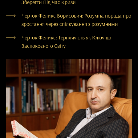
Зберегти Під Час Кризи
Черток Феликс Борисович: Розумна порада про
зростання через спілкування з розумними
Черток Феликс: Терплячість як Ключ до
Заспокоєного Світу