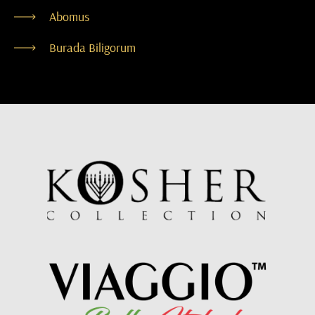
Abomus
Burada Biligorum