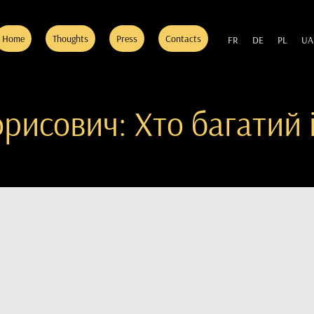
Home
Thoughts
Press
Contacts
FR
DE
PL
UA
рисович: Хто багатий і