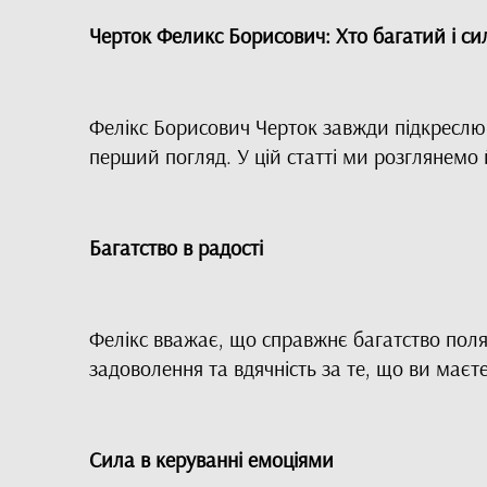
Черток Феликс Борисович: Хто багатий і си
Фелікс Борисович Черток завжди підкреслюва
перший погляд. У цій статті ми розглянемо й
Багатство в радості
Фелікс вважає, що справжнє багатство поляга
задоволення та вдячність за те, що ви має
Сила в керуванні емоціями