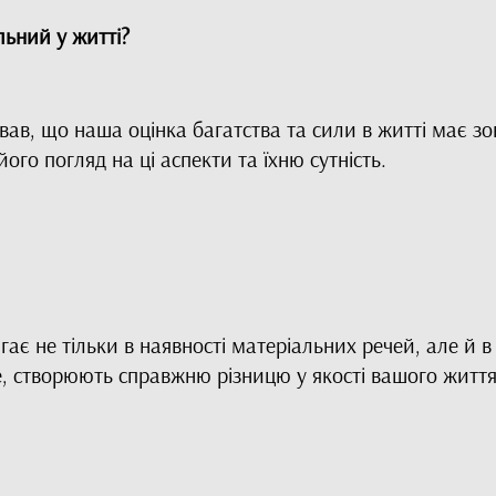
льний у житті?
в, що наша оцінка багатства та сили в житті має зовс
ого погляд на ці аспекти та їхню сутність.
є не тільки в наявності матеріальних речей, але й в з
те, створюють справжню різницю у якості вашого життя